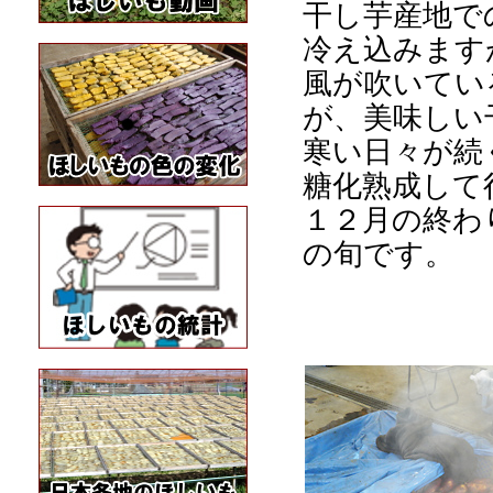
干し芋産地で
冷え込みます
風が吹いてい
が、美味しい
寒い日々が続
糖化熟成して
１２月の終わ
の旬です。