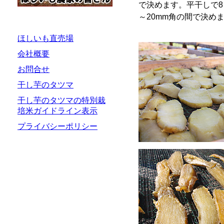
で決めます。平干しで8
～20mm角の間で決め
ほしいも直売場
会社概要
お問合せ
干し芋のタツマ
干し芋のタツマの特別栽
培米ガイドライン表示
プライバシーポリシー