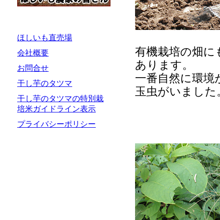
ほしいも直売場
有機栽培の畑に
会社概要
あります。
お問合せ
一番自然に環境
干し芋のタツマ
玉虫がいました
干し芋のタツマの特別栽
培米ガイドライン表示
プライバシーポリシー