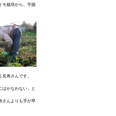
イモ栽培から、芋掘
う見寿さんです。
にはかなわない」と
寿さんよりも手が早