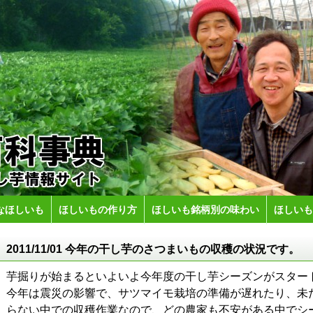
なほしいも
ほしいもの作り方
ほしいも銘柄別の味わい
ほしいも
2011/11/01 今年の干し芋のさつまいもの収穫の状況です。
芋掘りが始まるといよいよ今年度の干し芋シーズンがスター
今年は震災の影響で、サツマイモ栽培の準備が遅れたり、未
らない中での収穫作業なので、どの農家も不安がある中でシ