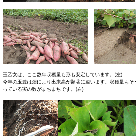
玉乙女は、ここ数年収穫量も形も安定しています。(左)
今年の玉豊は畑により出来高が顕著に違います。収穫量もそ
っている実の数がまちまちです。(右)