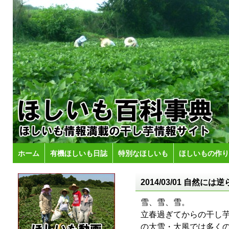
ホーム
有機ほしいも日誌
特別なほしいも
ほしいもの作り
2014/03/01 自
雪、雪、雪。
立春過ぎてからの干し
の大雪・大風では多く