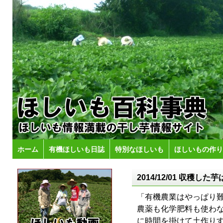
ホーム
有機ほしいも日誌
特別なほしいも
ほしいもの作り
2014/12/01 収穫
「有機農業はやっぱり
農薬も化学肥料も使わ
に時間を掛けて土作り