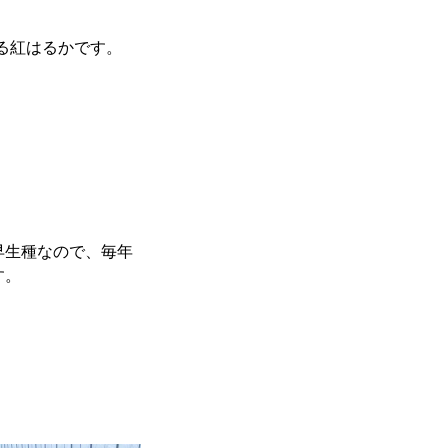
る紅はるかです。
早生種なので、毎年
す。