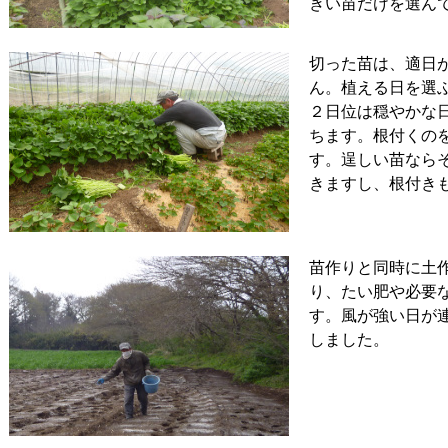
きい苗だけを選ん
切った苗は、適日
ん。植える日を選
２日位は穏やかな
ちます。根付くの
す。逞しい苗なら
きますし、根付き
苗作りと同時に土
り、たい肥や必要
す。風が強い日が
しました。