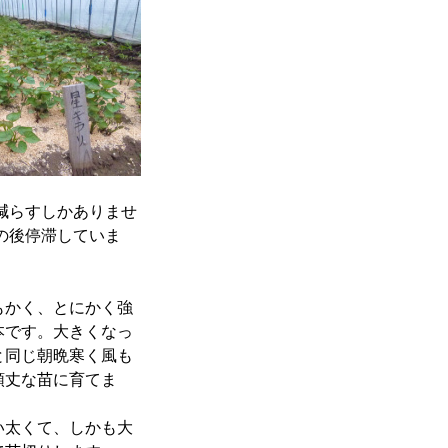
減らすしかありませ
の後停滞していま
もかく、とにかく強
本です。大きくなっ
と同じ朝晩寒く風も
頑丈な苗に育てま
い太くて、しかも大