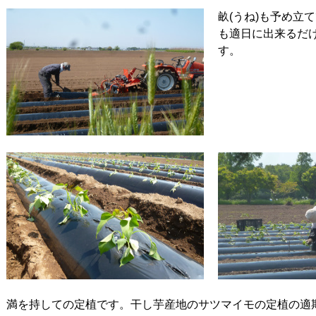
畝(うね)も予め立
も適日に出来るだ
す。
満を持しての定植です。干し芋産地のサツマイモの定植の適