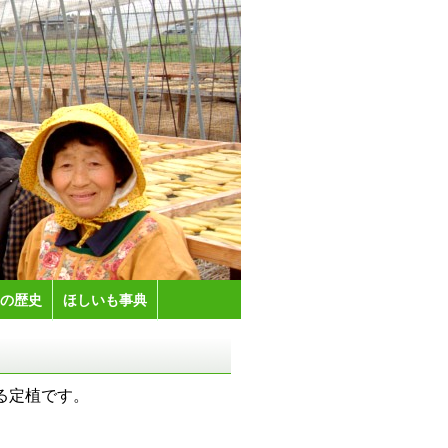
の歴史
ほしいも事典
る定植です。