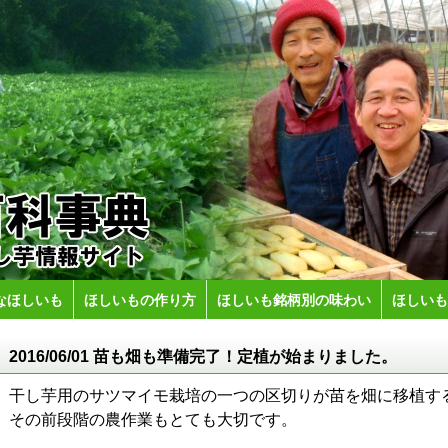
なほしいも
ほしいもの作り方
ほしいも銘柄別の味わい
ほしいも
2016/06/01 苗も畑も準備完了！定植が始まりました。
干し芋用のサツマイモ栽培の一つの区切りが苗を畑に移植す
その前段階の農作業もとても大切です。