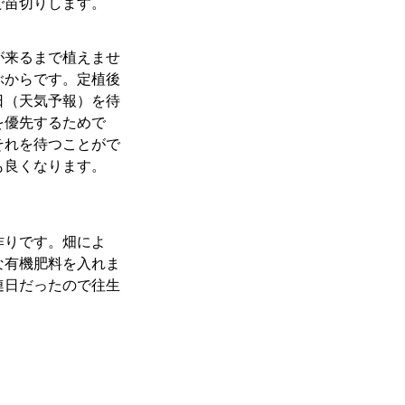
で苗切りします。
が来るまで植えませ
ぶからです。定植後
日（天気予報）を待
を優先するためで
それを待つことがで
も良くなります。
作りです。畑によ
な有機肥料を入れま
連日だったので往生