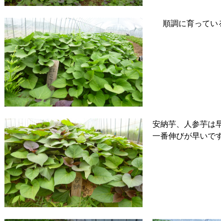
順調に育ってい
安納芋、人参芋は
一番伸びが早いで