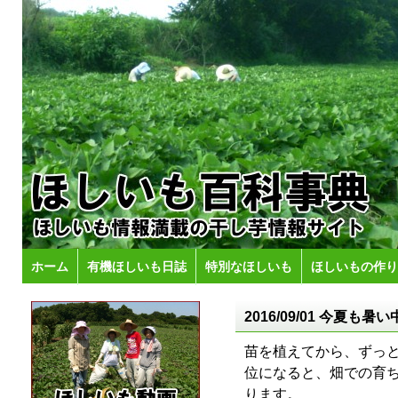
ホーム
有機ほしいも日誌
特別なほしいも
ほしいもの作り
2016/09/01 今夏
苗を植えてから、ずっ
位になると、畑での育
ります。