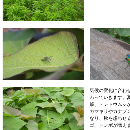
気候の変化に合わ
わっていきます。
蛾、テントウムシ
カマキリやカナブ
なり、秋を想わせ
ゴ、トンボが増え