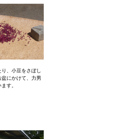
たり、小豆をさぼし
お盆にかけて、力男
います。