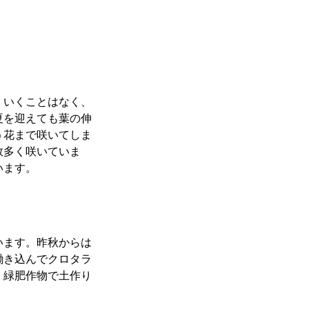
くいくことはなく、
夏を迎えても葉の伸
う花まで咲いてしま
数多く咲いていま
います。
います。昨秋からは
鋤き込んでクロタラ
。緑肥作物で土作り