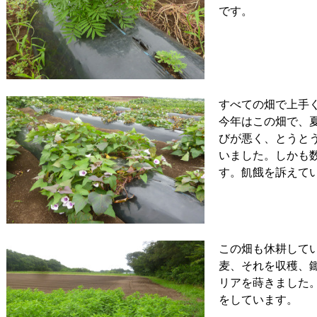
です。
すべての畑で上手
今年はこの畑で、
びが悪く、とうと
いました。しかも
す。飢餓を訴えて
この畑も休耕して
麦、それを収穫、
リアを蒔きました
をしています。