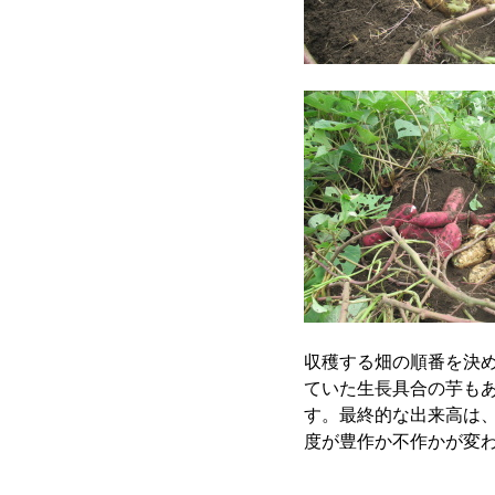
収穫する畑の順番を決
ていた生長具合の芋も
す。最終的な出来高は
度が豊作か不作かが変