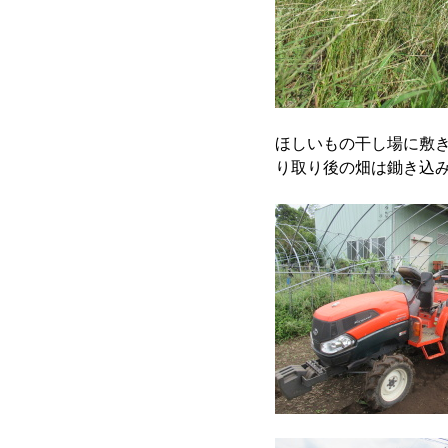
ほしいもの干し場に敷
り取り後の畑は鋤き込