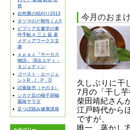
督
自然農の稲刈り2013
今月のおま
タツマのど根性くん!!
ビブリア古書堂の事
件手帖４ 三上 延 著
メディアワークス文
庫
ｓｐａｃ『サーカス
物語』 演出ユディ・
タジュディン
ゴースト・エージェ
ントR．I．P．D
久しぶりに干
試食販売（その３）
7月の「干し
シカク豆の柚子胡椒
柴田靖紀さん
風味サラダ
江戸時代から
足つぼ踏み健康講座
ですが、
唯一、蒸かし
カテゴリー