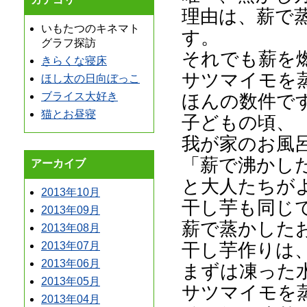
理由は、薪で
いもたつのキネマト
す。
グラフ探訪
それでも薪を
きらくな寝床
サツマイモを
ほし太の日向ぼっこ
ほんの数件で
ブライス大好き
猫とお昼寝
子どもの頃、
我が家のお風
「薪で沸かし
アーカイブ
と大人たちが
2013年10月
干し芋も同じ
2013年09月
薪で蒸かした
2013年08月
干し芋作りは
2013年07月
2013年06月
まずは凍った
2013年05月
サツマイモを
2013年04月