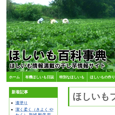
ホーム
有機ほしいも日誌
特別なほしいも
ほしいもの作り
新着記事
ほしいも
漆塗り
潔く柔く（きよく や
わく） 新城 毅彦 監