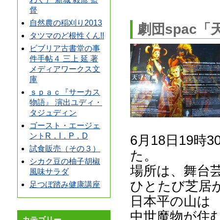
督
自然農の稲刈り2013
劇団spac
タツマのど根性くん!!
ビブリア古書堂の事
件手帖４ 三上 延 著
メディアワークス文
庫
ｓｐａｃ『サーカス
物語』 演出ユディ・
タジュディン
ゴースト・エージェ
ントR．I．P．D
6月18日19時
試食販売（その３）
た。
シカク豆の柚子胡椒
場所は、舞台芸
風味サラダ
ひとたび芝居
足つぼ踏み健康講座
日本平の山は
中世魔物が住
カテゴリー