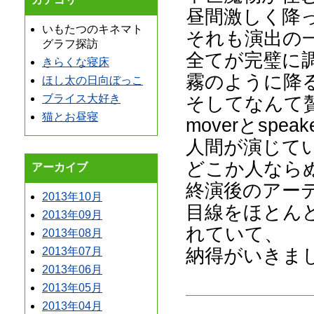
昼間激しく降
いもたつのキネマト
それも演出の
グラフ探訪
全てが完璧に
きらくな寝床
霧のように降
ほし太の日向ぼっこ
そしてなんて
ブライス大好き
猫とお昼寝
moverとspe
人間が演じて
どこか人なら
アーカイブ
終演後のアー
2013年10月
目線をほとん
2013年09月
れていて、
2013年08月
納得がいきま
2013年07月
2013年06月
2013年05月
2013年04月