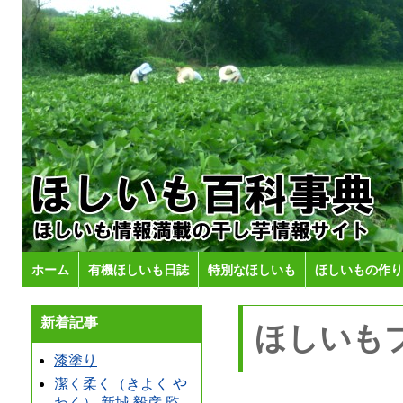
ホーム
有機ほしいも日誌
特別なほしいも
ほしいもの作り
新着記事
ほしいも
漆塗り
潔く柔く（きよく や
わく） 新城 毅彦 監