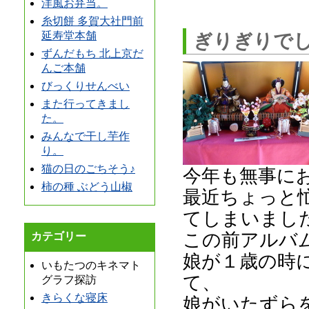
洋風お弁当。
糸切餅 多賀大社門前
延寿堂本舗
ぎりぎりで
ずんだもち 北上京だ
んご本舗
びっくりせんべい
また行ってきまし
た。
みんなで干し芋作
り。
猫の日のごちそう♪
今年も無事に
柿の種 ぶどう山椒
最近ちょっと
てしまいまし
この前アルバ
カテゴリー
娘が１歳の時
いもたつのキネマト
て、
グラフ探訪
きらくな寝床
娘がいたずら