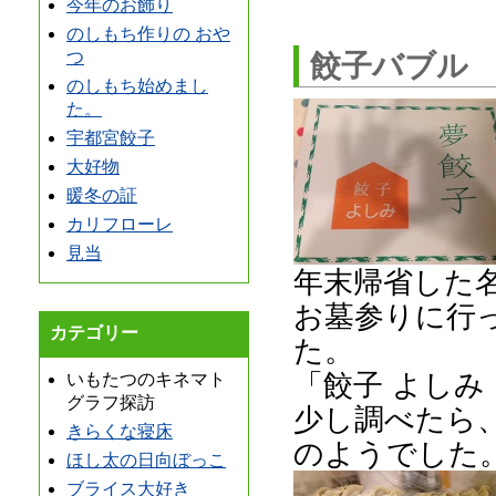
今年のお飾り
のしもち作りの おや
つ
餃子バブル
のしもち始めまし
た。
宇都宮餃子
大好物
暖冬の証
カリフローレ
見当
年末帰省した
お墓参りに行
カテゴリー
た。
「餃子 よしみ
いもたつのキネマト
グラフ探訪
少し調べたら
きらくな寝床
のようでした
ほし太の日向ぼっこ
ブライス大好き