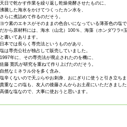
天日で乾かす作業を繰り返し乾燥発酵させたものに、
沸騰した海水をかけてつくったカン水を、
さらに煮詰めて作るのだそう。
ヨウ素のエキスがそのままの色合いになっている薄茶色の塩で
だから原材料には、海水（山北）100％、海藻（ホンダワラ=
と書いてあります。
日本では長らく専売法というものがあり、
塩は専売公社が独占して販売していました。
1997年に、その専売法が廃止されたのを機に、
佐藤 寛氏が研究を重ねて作り上げたのだそう。
自然なミネラル分を多く含み、
塩辛くないので天ぷらやお刺身、おにぎりに使うと引き立ちま
貴重なこの塩も、友人の後藤さんからお土産にいただきました
高価な塩なので、大事に使おうと思います。