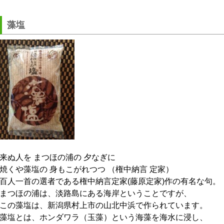
藻塩
来ぬ人を まつほの浦の 夕なぎに
焼くや藻塩の 身もこがれつつ （権中納言 定家）
百人一首の選者である権中納言定家(藤原定家)作の有名な句。
まつほの浦は、淡路島にある海岸ということですが、
この藻塩は、新潟県村上市の山北中浜で作られています。
藻塩とは、ホンダワラ（玉藻）という海藻を海水に浸し、