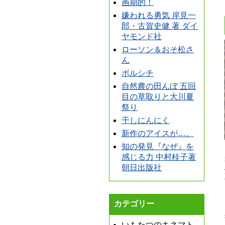
画期的！
嫌われる勇気 岸見一
郎・古賀史健 著 ダイ
ヤモンド社
ローソン＆おそ松さ
ん
ボルシチ
自然農の田んぼ 五回
目の草取りと大川夏
祭り
干しにんにく
新作のアイスが…。
知の発見『なぜ』を
感じる力 中村桂子著
朝日出版社
カテゴリー
いもたつのキネマト