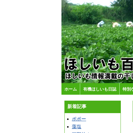
ホーム
有機ほしいも日誌
特別
新着記事
ポポー
藻塩