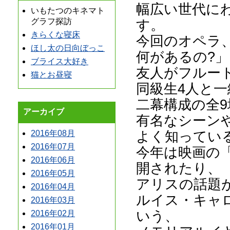
幅広い世代に
いもたつのキネマト
す。
グラフ探訪
きらくな寝床
今回のオペラ
ほし太の日向ぼっこ
何があるの?
ブライス大好き
友人がフルー
猫とお昼寝
同級生4人と
二幕構成の全9
アーカイブ
有名なシーン
よく知ってい
2016年08月
2016年07月
今年は映画の
2016年06月
開されたり、
2016年05月
アリスの話題
2016年04月
ルイス・キャ
2016年03月
いう、
2016年02月
2016年01月