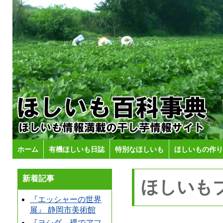
ホーム
有機ほしいも日誌
特別なほしいも
ほしいもの作り
新着記事
ほしいも
『エッシャーの世界
展』 静岡市美術館
『ヨシダ、裸でアフ