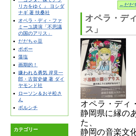
←だだ
リカをゆく 』 ヨシダ
ナギ 著 扶桑社
オペラ・デ
オペラ・ディ・ファ
ミーユ講演「不思議
ス」
の国のアリス」
だだちゃ豆
ポポー
藻塩
画期的！
嫌われる勇気 岸見一
郎・古賀史健 著 ダイ
ヤモンド社
ローソン＆おそ松さ
ん
オペラ・ディ
ボルシチ
静岡県に縁の
た、
カテゴリー
静岡の音楽文