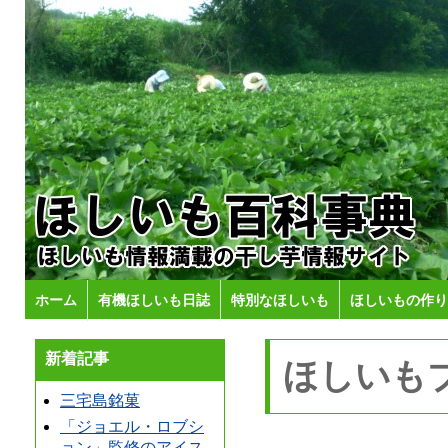
ホーム
有機ほしいも日誌
特別なほしいも
ほしいもの作り
新着記事
ほしいも
三宅島銘菓
「ジョエル・ロブシ
ョン」監修のアイス