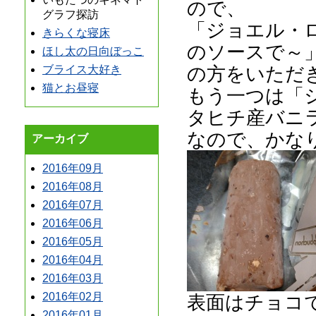
ので、
グラフ探訪
「ジョエル・
きらくな寝床
のソースで～
ほし太の日向ぼっこ
の方をいただ
ブライス大好き
猫とお昼寝
もう一つは「
タヒチ産バニ
なので、かな
アーカイブ
2016年09月
2016年08月
2016年07月
2016年06月
2016年05月
2016年04月
2016年03月
2016年02月
表面はチョコ
2016年01月