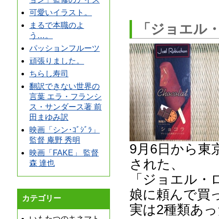
可愛いイラスト。
まるで本職のよ
「ジョエル
う…。
パッションフルーツ
頑張りました。
ちらし寿司
翻訳できない世界の
言葉 エラ・フランシ
ス・サンダース著 前
田まゆみ訳
映画「シン･ｺﾞｼﾞﾗ」
監督 庵野 秀明
9月6日から
映画「FAKE」 監督
された、
森 達也
「ジョエル・
娘に頼んで買
カテゴリー
実は2種類あ
いもたつのキネマト