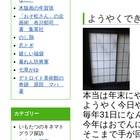
木版画の年賀状
「おそ松さん」の企
ようやくで
画術 布川郁司
著 集英社
のし鶏
爪とぎ
嬉しい福袋
暴れん坊将軍
七草がゆ
デトロイト美術館の
奇跡 原田 マハ
著
本当は年末に
ようやく今日
毎年31日に
カテゴリー
今年はおでん
いもたつのキネマト
そこまで手が
グラフ探訪