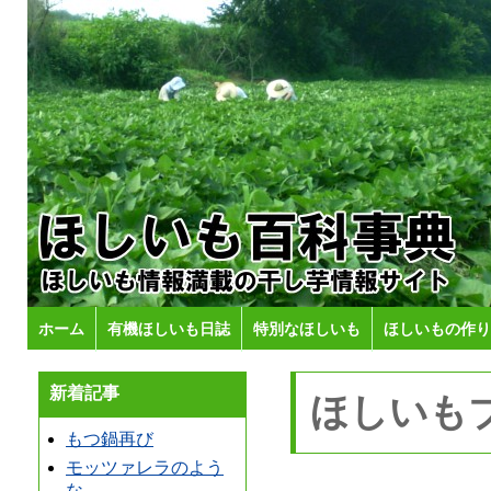
ホーム
有機ほしいも日誌
特別なほしいも
ほしいもの作り
新着記事
ほしいも
もつ鍋再び
モッツァレラのよう
な…。