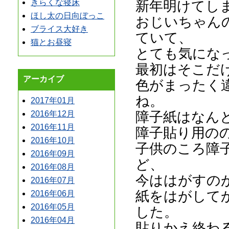
新年明けてし
きらくな寝床
ほし太の日向ぼっこ
おじいちゃん
ブライス大好き
ていて、
猫とお昼寝
とても気にな
最初はそこだ
アーカイブ
色がまったく
ね。
2017年01月
障子紙はなん
2016年12月
2016年11月
障子貼り用の
2016年10月
子供のころ障
2016年09月
ど、
2016年08月
今ははがすの
2016年07月
紙をはがして
2016年06月
2016年05月
した。
2016年04月
貼りかえ終わ