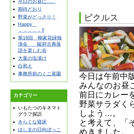
今日のお昼に…。
期待どおり
ピクルス
野菜がどっさり！
Happy
．．．．．!!
第16回 柳家花緑独
演会 駿府古典落
語を楽しむ会
大葉の塩漬け
白和え
事務所前のミニ菜園
今日は午前中
みんなのお昼
前日にカレーを
カテゴリー
野菜サラダく
いもたつのキネマト
しよう…。
グラフ探訪
と考えて、「
きらくな寝床
めきました。
ほし太の日向ぼっこ