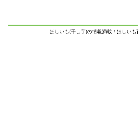
ほしいも(干し芋)の情報満載！ほしいも百科事典 Copy