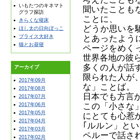
いもたつのキネマト
聞いたことも
グラフ探訪
ことに、
きらくな寝床
どうか思いを
ほし太の日向ぼっこ
とあったよう
ブライス大好き
猫とお昼寝
ページをめく
世界各地の彼
多くの人が話
アーカイブ
限られた人が
2017年09月
な」ことば。
2017年08月
日本でも方言
2017年07月
この「小さな
2017年06月
2017年05月
にとても心惹
2017年04月
｢ルルン」と
2017年03月
ペルーで話さ
2017年02月