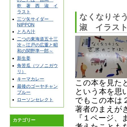
乾 著 西 淑 イ
ラスト
なくなりそ
三ツ矢サイダー
NIPPON
淑 イラス
とろろ汁
二つの東海道五十三
次～江戸の広重と昭
和の関野準一郎～
新生姜
角苦瓜（ツノニガウ
リ）
キーマカレー
この本を見た
最後のゴーヤチャン
という本を思
プルー
でもこの本は２
ローソンセレクト
著者のまえが
『１ページ、
カテゴリー
考えたことも