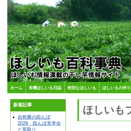
ホーム
有機ほしいも日誌
特別なほしいも
ほしいもの作り
新着記事
ほしいも
自然農の田んぼ
2026 田んぼ見学会
と草取り