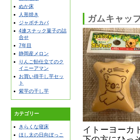
ぬか床
人形焼き
ガムキャッ
ジャボチカバ
4連スナック菓子の詰
合せ
7年目
静岡産メロン
りんご飴仕立てのク
イニーアマン
お買い得干し芋セッ
ト
紫芋の干し芋
カテゴリー
きらくな寝床
イトーヨーカ
ほし太の日向ぼっこ
下の方にひっ