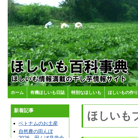
ホーム
有機ほしいも日誌
特別なほしいも
ほしいもの作り
新着記事
ほしいも
ベトナムのお土産
自然農の田んぼ
2026 田んぼ見学会