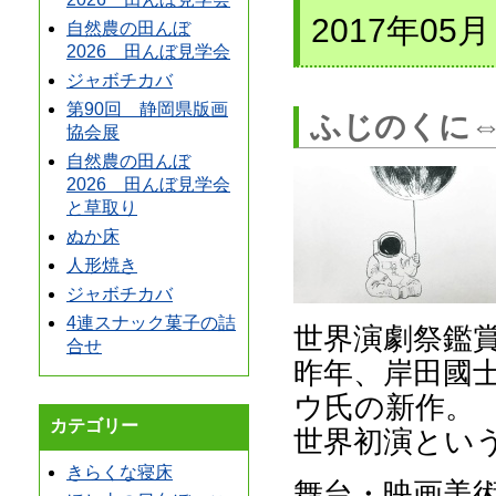
2017年05月
自然農の田んぼ
2026 田んぼ見学会
ジャボチカバ
第90回 静岡県版画
ふじのくに⇔
協会展
自然農の田んぼ
2026 田んぼ見学会
と草取り
ぬか床
人形焼き
ジャボチカバ
4連スナック菓子の詰
世界演劇祭鑑
合せ
昨年、岸田國
ウ氏の新作。
カテゴリー
世界初演とい
きらくな寝床
舞台・映画美