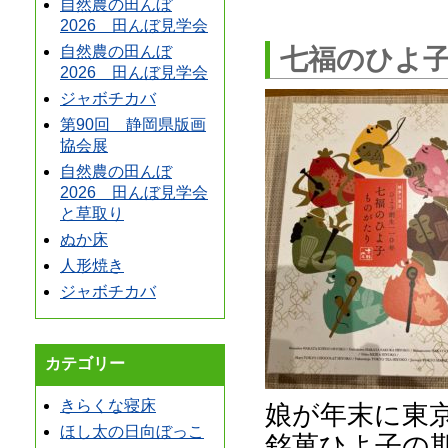
自然農の田んぼ
2026 田んぼ見学会
自然農の田んぼ
七福のひよ
2026 田んぼ見学会
ジャボチカバ
第90回 静岡県版画
協会展
自然農の田んぼ
2026 田んぼ見学会
と草取り
ぬか床
人形焼き
ジャボチカバ
カテゴリー
きらくな寝床
娘が年末に東
ほし太の日向ぼっこ
銘菓ひよ子の