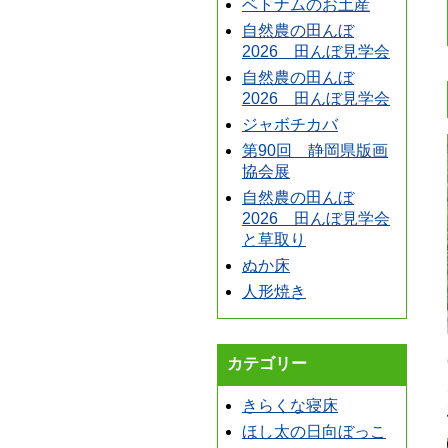
ベトナムのお土産
自然農の田んぼ
2026 田んぼ見学会
自然農の田んぼ
2026 田んぼ見学会
ジャボチカバ
第90回 静岡県版画
協会展
自然農の田んぼ
2026 田んぼ見学会
と草取り
ぬか床
人形焼き
カテゴリー
きらくな寝床
ほし太の日向ぼっこ