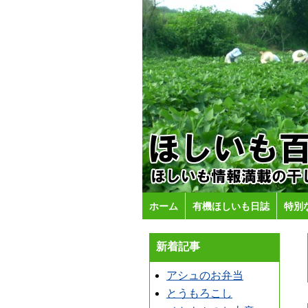
ホーム
有機ほしいも日誌
特別
新着記事
アシュのお弁当
とうもろこし