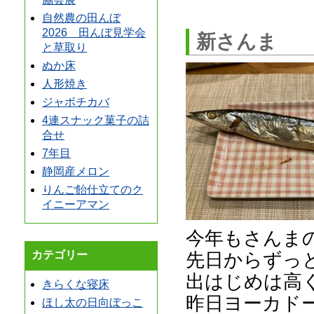
自然農の田んぼ
2026 田んぼ見学会
新さんま
と草取り
ぬか床
人形焼き
ジャボチカバ
4連スナック菓子の詰
合せ
7年目
静岡産メロン
りんご飴仕立てのク
イニーアマン
今年もさんま
先日からずっ
カテゴリー
出はじめは高
きらくな寝床
昨日ヨーカドー
ほし太の日向ぼっこ