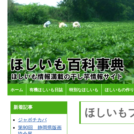
ホーム
有機ほしいも日誌
特別なほしいも
ほしいもの作り
新着記事
ほしいも
ジャボチカバ
第90回 静岡県版画
協会展