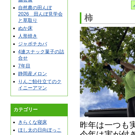
自然農の田んぼ
2026 田んぼ見学会
柿
と草取り
ぬか床
人形焼き
ジャボチカバ
4連スナック菓子の詰
合せ
7年目
静岡産メロン
りんご飴仕立てのク
イニーアマン
カテゴリー
きらくな寝床
昨年は一つも
ほし太の日向ぼっこ
今年は実が付