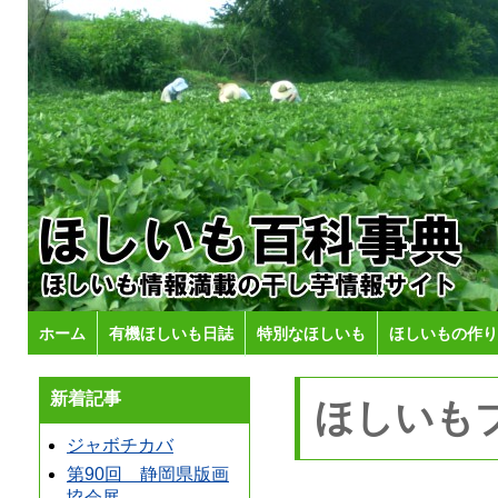
ホーム
有機ほしいも日誌
特別なほしいも
ほしいもの作り
新着記事
ほしいも
ジャボチカバ
第90回 静岡県版画
協会展