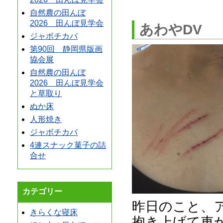
自然農の田んぼ
2026 田んぼ見学会
あわやDV
ジャボチカバ
第90回 静岡県版画
協会展
自然農の田んぼ
2026 田んぼ見学会
と草取り
ぬか床
人形焼き
ジャボチカバ
4連スナック菓子の詰
合せ
カテゴリー
昨日のこと、
きらくな寝床
抱き上げて車