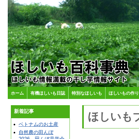
ホーム
有機ほしいも日誌
特別なほしいも
ほしいもの作り
新着記事
ほしいも
ベトナムのお土産
自然農の田んぼ
2026 田んぼ見学会