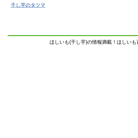
干し芋のタツマ
ほしいも(干し芋)の情報満載！ほしいも百科事典 Copy