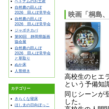
ベトナムのお土産
自然農の田んぼ
2026 田んぼ見学会
映画「桐島
自然農の田んぼ
2026 田んぼ見学会
ジャボチカバ
第90回 静岡県版画
協会展
自然農の田んぼ
2026 田んぼ見学会
と草取り
ぬか床
人形焼き
高校生のヒエ
という予備知
カテゴリー
同じシーンが
きらくな寝床
した。
ほし太の日向ぼっこ