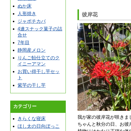
ぬか床
人形焼き
彼岸花
ジャボチカバ
4連スナック菓子の詰
合せ
7年目
静岡産メロン
りんご飴仕立てのク
イニーアマン
お買い得干し芋セッ
ト
紫芋の干し芋
カテゴリー
我が家の彼岸花が咲きま
きらくな寝床
ちゃんと秋分の日、お彼
ほし太の日向ぼっこ