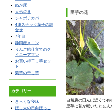
ぬか床
人形焼き
里芋の花
ジャボチカバ
4連スナック菓子の詰
合せ
7年目
静岡産メロン
りんご飴仕立てのク
イニーアマン
お買い得干し芋セッ
ト
紫芋の干し芋
カテゴリー
自然農の田んぼ近くで有
きらくな寝床
里芋に花が咲いたと友人
ほし太の日向ぼっこ