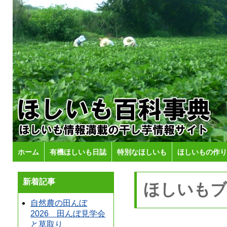
ホーム
有機ほしいも日誌
特別なほしいも
ほしいもの作り
新着記事
ほしいもブ
自然農の田んぼ
2026 田んぼ見学会
と草取り